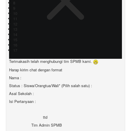
8
9
10
11
12
13
14
15
16
17
Terimakasih telah menghubungi tim SPMB kami.
Harap kirim chat dengan format
Nama :
Status : Siswa/Orangtua/Wali* (Pilih salah satu) :
Asal Sekolah :
Isi Pertanyaan :
ttd
Tim Admin SPMB