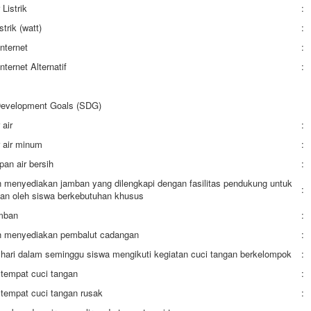
Listrik
:
trik (watt)
:
nternet
:
ternet Alternatif
:
Development Goals (SDG)
air
:
 air minum
:
an air bersih
:
 menyediakan jamban yang dilengkapi dengan fasilitas pendukung untuk
:
an oleh siswa berkebutuhan khusus
mban
:
h menyediakan pembalut cadangan
:
hari dalam seminggu siswa mengikuti kegiatan cuci tangan berkelompok
:
tempat cuci tangan
:
tempat cuci tangan rusak
: