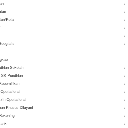
an
:
tan
:
ten/Kota
:
i
:
:
Geografis
:
ngkap
irian Sekolah
:
 SK Pendirian
:
Kepemilikan
:
 Operasional
:
Izin Operasional
:
an Khusus Dilayani
:
Rekening
:
Bank
: