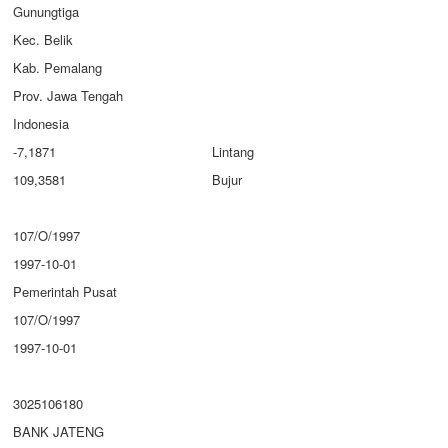
Gunungtiga
Kec. Belik
Kab. Pemalang
Prov. Jawa Tengah
Indonesia
-7,1871
Lintang
109,3581
Bujur
107/O/1997
1997-10-01
Pemerintah Pusat
107/O/1997
1997-10-01
3025106180
BANK JATENG