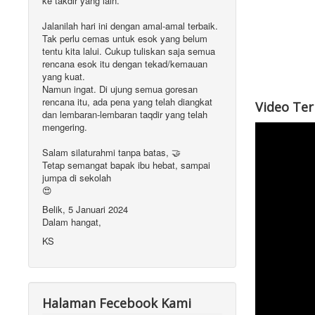
ke takdir yang lain.
Jalanilah hari ini dengan amal-amal terbaik.
Tak perlu cemas untuk esok yang belum
tentu kita lalui. Cukup tuliskan saja semua
rencana esok itu dengan tekad/kemauan
yang kuat.
Namun ingat. Di ujung semua goresan
rencana itu, ada pena yang telah diangkat
Video Te
dan lembaran-lembaran taqdir yang telah
mengering.
Salam silaturahmi tanpa batas, 🤝
Tetap semangat bapak ibu hebat, sampai
jumpa di sekolah
😍
Belik, 5 Januari 2024
Dalam hangat,
KS
Halaman Fecebook Kami