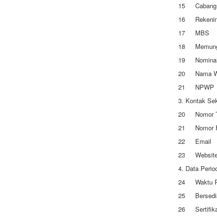
15
Cabang
16
Rekeni
17
MBS
18
Memung
19
Nominal
20
Nama W
21
NPWP
3. Kontak Se
20
Nomor 
21
Nomor 
22
Email
23
Websit
4. Data Perio
24
Waktu 
25
Bersed
26
Sertifi