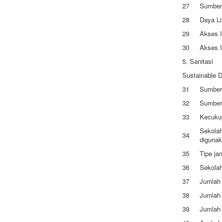
27
Sumber 
28
Daya Lis
29
Akses I
30
Akses In
5. Sanitasi
Sustainable 
31
Sumber 
32
Sumber
33
Kecukup
Sekolah
34
digunak
35
Tipe ja
36
Sekola
37
Jumlah 
38
Jumlah 
39
Jumlah 