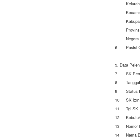
Kelurah
Kecama
Kabupa
Provins
Negara
6
Posisi 
3. Data Pele
7
SK Pend
8
Tanggal
9
Status 
10
SK Izin
11
Tgl SK 
12
Kebutuh
13
Nomor 
14
Nama 