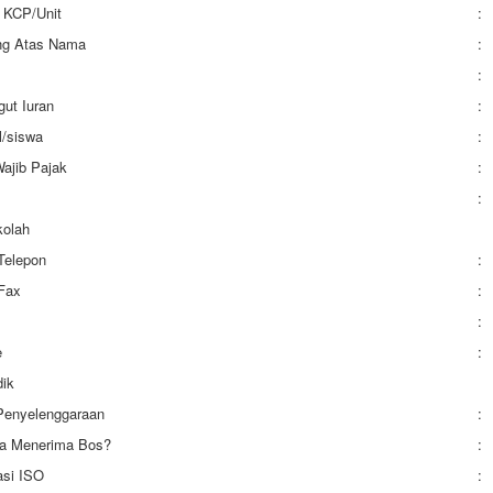
 KCP/Unit
:
ng Atas Nama
:
:
ut Iuran
:
/siswa
:
ajib Pajak
:
:
kolah
Telepon
:
Fax
:
:
e
:
dik
Penyelenggaraan
:
ia Menerima Bos?
:
kasi ISO
: