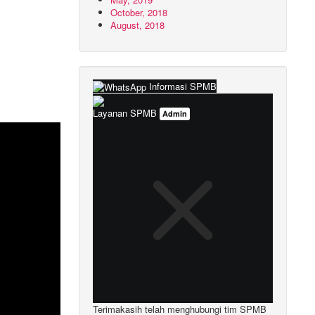
October, 2018
August, 2018
Informasi SPMB
Layanan SPMB
Admin
Terimakasih telah menghubungi tim SPMB