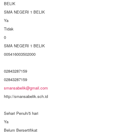
BELIK
SMA NEGERI 1 BELIK
Ya
Tidak
0
SMA NEGERI 1 BELIK
005416003502000
02843287159
02843287159
smansabelik@gmail.com
http://smansabelik.sch.id
Sehari Penuh/5 hari
Ya
Belum Bersertifikat