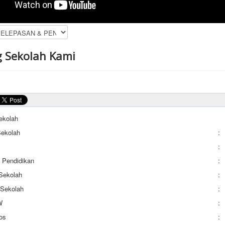
 Sekolah Kami
Sekolah
ekolah
:
:
 Pendidikan
:
Sekolah
:
 Sekolah
:
W
:
os
: