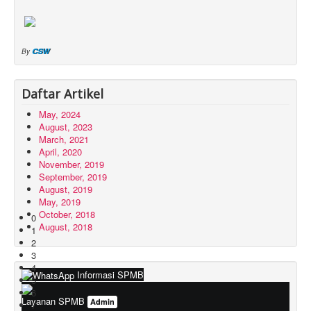
CSW
By
Daftar Artikel
May, 2024
August, 2023
March, 2021
April, 2020
November, 2019
September, 2019
August, 2019
May, 2019
October, 2018
0
August, 2018
1
2
3
4
Informasi SPMB
5
6
Layanan SPMB
Admin
7