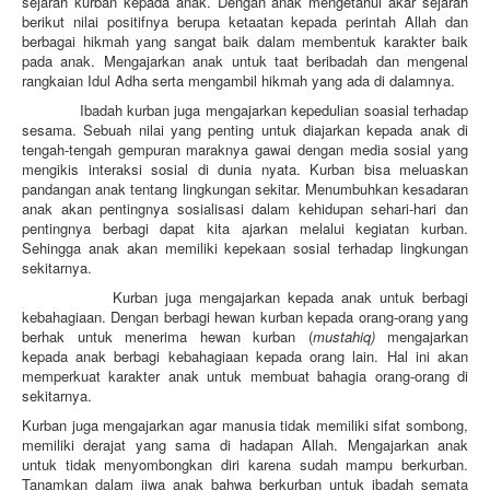
sejarah kurban kepada anak. Dengan anak mengetahui akar sejarah
berikut nilai positifnya berupa ketaatan kepada perintah Allah dan
berbagai hikmah yang sangat baik dalam membentuk karakter baik
pada anak. Mengajarkan anak untuk taat beribadah dan mengenal
rangkaian Idul Adha serta mengambil hikmah yang ada di dalamnya.
Ibadah kurban juga mengajarkan kepedulian soasial terhadap
sesama. Sebuah nilai yang penting untuk diajarkan kepada anak di
tengah-tengah gempuran maraknya gawai dengan media sosial yang
mengikis interaksi sosial di dunia nyata. Kurban bisa meluaskan
pandangan anak tentang lingkungan sekitar. Menumbuhkan kesadaran
anak akan pentingnya sosialisasi dalam kehidupan sehari-hari dan
pentingnya berbagi dapat kita ajarkan melalui kegiatan kurban.
Sehingga anak akan memiliki kepekaan sosial terhadap lingkungan
sekitarnya.
Kurban juga mengajarkan kepada anak untuk berbagi
kebahagiaan. Dengan berbagi hewan kurban kepada orang-orang yang
berhak untuk menerima hewan kurban (
mustahiq)
mengajarkan
kepada anak berbagi kebahagiaan kepada orang lain. Hal ini akan
memperkuat karakter anak untuk membuat bahagia orang-orang di
sekitarnya.
Kurban juga mengajarkan agar manusia tidak memiliki sifat sombong,
memiliki derajat yang sama di hadapan Allah. Mengajarkan anak
untuk tidak menyombongkan diri karena sudah mampu berkurban.
Tanamkan dalam jiwa anak bahwa berkurban untuk ibadah semata