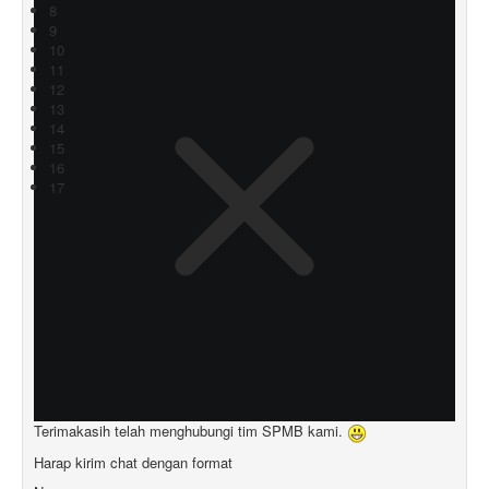
8
9
10
11
12
13
14
15
16
17
Terimakasih telah menghubungi tim SPMB kami.
Harap kirim chat dengan format