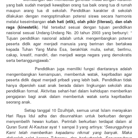
yang baik sudah menjadi kewajiban orang tua baik orang tua di rumah
maupun arang tua di sekolah. Pendidikan karakter di sekolah
dilakukan dengan mengoptimalkan potensi siswa secara harmonis
melalui keseimbangan
olah hati (etik), olah pikir (literasi), dan olah
raga (kinestetik
). Hal tersebut sesuai dengan tujuan pendidikan
nasional sesuai Undang-Undang No. 20 tahun 2003 yang berbunyi: “
Tujuan pendidikan nasional adalah untuk mengembangkan potensi
peserta didik agar menjadi manusia yang beriman dan bertakwa
kepada Tuhan Yang Maha Esa, berakhlak mulia, sehat, berilmu,
cakap, kreatif, mandiri, dan menjadi warga negara yang demokratis
serta bertanggungjawab.”
Pendidikan juga memiliki fungsi diantaranya adalah
mengembangkan kemampuan, membentuk watak, kepribadian agar
peserta didik dapat menjadi pribadi yang lebih baik. Pendidikan tidak
hanya diperoleh saat anak berada dalam lingkungan sekolah atau
pendidikan formal. Aktivitas sehari-hari dalam kehidupan memberikan
pengajaran bagi anak dalam membentuk watak serta kepribadian
seorang anak.
Setiap tanggal 10 Dzulhijah, semua umat Islam merayakan
Hari Raya Idul adha dan disunnahkan untuk berkurban dengan
menyembelih hewan kurban. Perintah berkurban terdapat dalam al
Quran Surat Al-Kautsar ayat 1 sampai 3 yang artinya: “
Sesungguhnya
Kami telah memberikan kepadamu nikmat yang banyak. Maka
dirikanlah salat karena Tuhanmu, dan berkurbanlah. Sesungguhnya