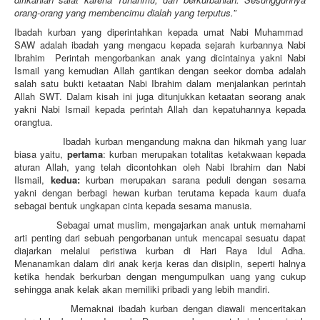
orang-orang yang membencimu dialah yang terputus.”
Ibadah kurban yang diperintahkan kepada umat Nabi Muhammad
SAW adalah ibadah yang mengacu kepada sejarah kurbannya Nabi
Ibrahim Perintah mengorbankan anak yang dicintainya yakni Nabi
Ismail yang kemudian Allah gantikan dengan seekor domba adalah
salah satu bukti ketaatan Nabi Ibrahim dalam menjalankan perintah
Allah SWT. Dalam kisah ini juga ditunjukkan ketaatan seorang anak
yakni Nabi Ismail kepada perintah Allah dan kepatuhannya kepada
orangtua.
Ibadah kurban mengandung makna dan hikmah yang luar
biasa yaitu,
pertama
: kurban merupakan totalitas ketakwaan kepada
aturan Allah, yang telah dicontohkan oleh Nabi Ibrahim dan Nabi
Ilsmail,
kedua:
kurban merupakan sarana peduli dengan sesama
yakni dengan berbagi hewan kurban terutama kepada kaum duafa
sebagai bentuk ungkapan cinta kepada sesama manusia.
Sebagai umat muslim, mengajarkan anak untuk memahami
arti penting dari sebuah pengorbanan untuk mencapai sesuatu dapat
diajarkan melalui peristiwa kurban di Hari Raya Idul Adha.
Menanamkan dalam diri anak kerja keras dan disiplin, seperti halnya
ketika hendak berkurban dengan mengumpulkan uang yang cukup
sehingga anak kelak akan memiliki pribadi yang lebih mandiri.
Memaknai ibadah kurban dengan diawali menceritakan