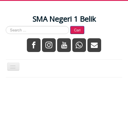
SMA Negeri 1 Belik
Search
Cari
...
Toggle
Navigation