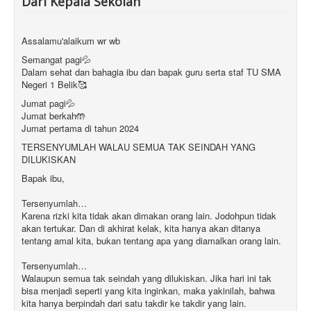
Dari Kepala Sekolah
Assalamu'alaikum wr wb
Semangat pagi💦
Dalam sehat dan bahagia ibu dan bapak guru serta staf TU SMA
Negeri 1 Belik🥰
Jumat pagi💦
Jumat berkah🤲
Jumat pertama di tahun 2024
TERSENYUMLAH WALAU SEMUA TAK SEINDAH YANG
DILUKISKAN
Bapak ibu,
Tersenyumlah…
Karena rizki kita tidak akan dimakan orang lain. Jodohpun tidak
akan tertukar. Dan di akhirat kelak, kita hanya akan ditanya
tentang amal kita, bukan tentang apa yang diamalkan orang lain.
Tersenyumlah…
Walaupun semua tak seindah yang dilukiskan. Jika hari ini tak
bisa menjadi seperti yang kita inginkan, maka yakinilah, bahwa
kita hanya berpindah dari satu takdir ke takdir yang lain.