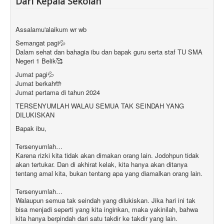
Dari Kepala Sekolah
Assalamu'alaikum wr wb
Semangat pagi💦
Dalam sehat dan bahagia ibu dan bapak guru serta staf TU SMA
Negeri 1 Belik🥰
Jumat pagi💦
Jumat berkah🤲
Jumat pertama di tahun 2024
TERSENYUMLAH WALAU SEMUA TAK SEINDAH YANG
DILUKISKAN
Bapak ibu,
Tersenyumlah…
Karena rizki kita tidak akan dimakan orang lain. Jodohpun tidak
akan tertukar. Dan di akhirat kelak, kita hanya akan ditanya
tentang amal kita, bukan tentang apa yang diamalkan orang lain.
Tersenyumlah…
Walaupun semua tak seindah yang dilukiskan. Jika hari ini tak
bisa menjadi seperti yang kita inginkan, maka yakinilah, bahwa
kita hanya berpindah dari satu takdir ke takdir yang lain.