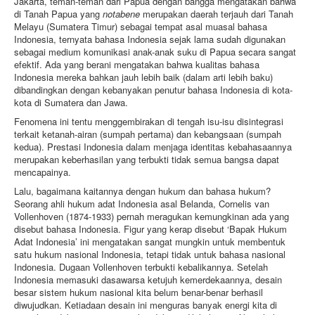
Jakarta, teman-teman dari Papua dengan bangga mengatakan bahwa
di Tanah Papua yang
notabene
merupakan daerah terjauh dari Tanah
Melayu (Sumatera Timur) sebagai tempat asal muasal bahasa
Indonesia, ternyata bahasa Indonesia sejak lama sudah digunakan
sebagai medium komunikasi anak-anak suku di Papua secara sangat
efektif. Ada yang berani mengatakan bahwa kualitas bahasa
Indonesia mereka bahkan jauh lebih baik (dalam arti lebih baku)
dibandingkan dengan kebanyakan penutur bahasa Indonesia di kota-
kota di Sumatera dan Jawa.
Fenomena ini tentu menggembirakan di tengah isu-isu disintegrasi
terkait ketanah-airan (sumpah pertama) dan kebangsaan (sumpah
kedua). Prestasi Indonesia dalam menjaga identitas kebahasaannya
merupakan keberhasilan yang terbukti tidak semua bangsa dapat
mencapainya.
Lalu, bagaimana kaitannya dengan hukum dan bahasa hukum?
Seorang ahli hukum adat Indonesia asal Belanda, Cornelis van
Vollenhoven (1874-1933) pernah meragukan kemungkinan ada yang
disebut bahasa Indonesia. Figur yang kerap disebut ‘Bapak Hukum
Adat Indonesia’ ini mengatakan sangat mungkin untuk membentuk
satu hukum nasional Indonesia, tetapi tidak untuk bahasa nasional
Indonesia. Dugaan Vollenhoven terbukti kebalikannya. Setelah
Indonesia memasuki dasawarsa ketujuh kemerdekaannya, desain
besar sistem hukum nasional kita belum benar-benar berhasil
diwujudkan. Ketiadaan desain ini menguras banyak energi kita di