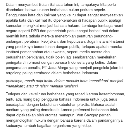
Dalam menyambut Bulan Bahasa tahun ini, tampaknya kita perlu
disadarkan bahwa urusan berbahasa bukan perkara sepele.
Penggunaan kata dan kalimat yang keliru dapat sangat menyesatkan
apabila kata dan kalimat itu diperkenalkan di hadapan publik apalagi
kemudian mengikat menjadi bahasa hukum. Lembaga-lembaga resmi
negara seperti DPR dan pemerintah perlu sangat berhati-hati dalam
memilih kata tatkala mereka menerbitkan peraturan perundang-
undangan, peraturan kebijakan, dan keputusan. Juga instansi-instansi
yang produknya bersentuhan dengan publik, terlepas apakah mereka
institusi pemerintahan atau swasta, seperti media massa dan
perusahaan periklanan, tidak boleh lagi sembarangan menelurkan
peringatan/informasi dengan bahasa Indonesia yang keliru. Dalam
pengamatan penulis, PT Jasa Marga yang menjadi pengelola jalan tol
tergolong paling
sembrono
dalam berbahasa Indonesia.
(misalnya, masih saja keliru dalam menulis kata ‘menaikkan’ menjadi
‘menaikan’; atau ‘di jalan’ menjadi ‘dijalan’).
Terlepas dari kekeliruan berbahasa yang terjadi karena kesembronoan,
tentu ada ruang bagi pengguna bahasa Indonesia untuk juga terus
beradaptasi dengan kebutuhan-kebutuhan praktis. Bahasa adalah
medium yang paling demokratis karena preferensi berbahasa tidak
dapat dipaksakan oleh otoritas manapun. Von Savigny pernah
menganologikan hukum dengan bahasa karena dalam pandangannya
keduanya tumbuh bagaikan organisme yang hidup.