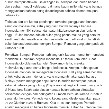
cukup memprihatinkan. Belakangan ini, terlepas dari bulan bahasa
dan sastra, muncul kebiasaan , dimana kaum millennial yang bangga
menggunakan bahasa asing dibandingkan bahasa daerah maupun
bahasa ibu.
Terlepas dari pro kontra pandangan terhadap penggunaan bahasa
asing dan bahasa ibu, satu yang pasti bahwa lahirnya bahasa
Indonesia memiliki sejarah dan patut kita banggakan dan junjung
tinggi. Bulan bahasa adalah bulan yang penuh makna yang bersifat
sentimentil dan masih ada nilai nasionalisme. Jadi awal mula istilah
bulan bahasa bertepatan dengan Sumpah Pemuda yang jatuh pada 28
Oktober 1928.
Peristiwa ‘Sumpah Pemuda’ terbilang unik karena momentum tersebut
mendahului kelahiran negara Indonesia 17 tahun kemudian. Saat
Indonesia diproklamasikan oleh Soekarno-Hatta, mereka
melakukannya atas nama bangsa Indonesia. Artinya, kebangsaan
Indonesia mendahului kenegaraan Indonesia. Hal yang sama berlaku
untuk kebahasaan Indonesia, yang mengambil akar pada bahasa
Melayu
‘pasar’
mengingat sejak lama ia sudah menempati posisi
sebagai bahasa penghubung
(lingua franca)
bagi suku-suku yang ada
di Nusantara.Salah satu alasan kenapa bulan bahasa ditetapkan
bersamaan dengan hari peringatan Sumpah Pemuda karena 79 tahun
yang lalu, kongres Pemuda yang kedua yang diselenggarakan pada
27-29 Oktober 1928 di Batavia. Kala itu isi dari kongres Pemuda
adalah menegaskan bahwa Indonesia memiliki Cita-cita. Setidaknya