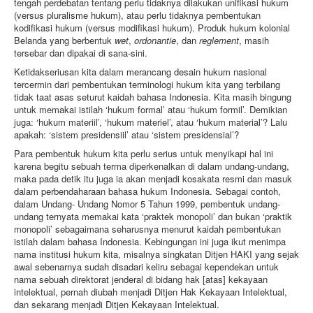
tengah perdebatan tentang perlu tidaknya dilakukan uniﬁkasi hukum
(versus pluralisme hukum), atau perlu tidaknya pembentukan
kodiﬁkasi hukum (versus modiﬁkasi hukum). Produk hukum kolonial
Belanda yang berbentuk
wet
,
ordonantie
, dan
reglement
, masih
tersebar dan dipakai di sana-sini.
Ketidakseriusan kita dalam merancang desain hukum nasional
tercermin dari pembentukan terminologi hukum kita yang terbilang
tidak taat asas seturut kaidah bahasa Indonesia. Kita masih bingung
untuk memakai istilah ‘hukum formal’ atau ‘hukum formil’. Demikian
juga: ‘hukum materiil’, ‘hukum materiel’, atau ‘hukum material’? Lalu
apakah: ‘sistem presidensiil’ atau ‘sistem presidensial’?
Para pembentuk hukum kita perlu serius untuk menyikapi hal ini
karena begitu sebuah terma diperkenalkan di dalam undang-undang,
maka pada detik itu juga ia akan menjadi kosakata resmi dan masuk
dalam perbendaharaan bahasa hukum Indonesia. Sebagai contoh,
dalam Undang- Undang Nomor 5 Tahun 1999, pembentuk undang-
undang ternyata memakai kata ‘praktek monopoli’ dan bukan ‘praktik
monopoli’ sebagaimana seharusnya menurut kaidah pembentukan
istilah dalam bahasa Indonesia. Kebingungan ini juga ikut menimpa
nama institusi hukum kita, misalnya singkatan Ditjen HAKI yang sejak
awal sebenarnya sudah disadari keliru sebagai kependekan untuk
nama sebuah direktorat jenderal di bidang hak [atas] kekayaan
intelektual, pernah diubah menjadi Ditjen Hak Kekayaan Intelektual,
dan sekarang menjadi Ditjen Kekayaan Intelektual.