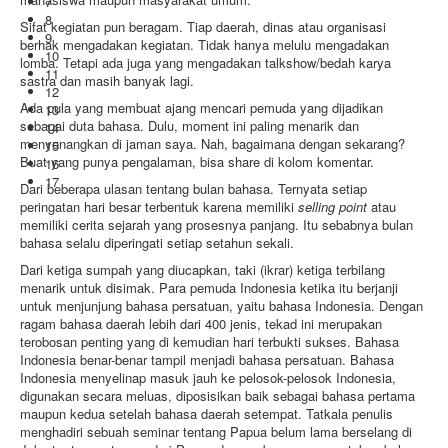
7
8
Sifat kegiatan pun beragam. Tiap daerah, dinas atau organisasi
9
berhak mengadakan kegiatan. Tidak hanya melulu mengadakan
10
lomba. Tetapi ada juga yang mengadakan talkshow/bedah karya
11
sastra dan masih banyak lagi.
12
Ada pula yang membuat ajang mencari pemuda yang dijadikan
13
sebagai duta bahasa. Dulu, moment ini paling menarik dan
14
menyenangkan di jaman saya. Nah, bagaimana dengan sekarang?
15
Buat yang punya pengalaman, bisa share di kolom komentar.
16
17
Dari beberapa ulasan tentang bulan bahasa. Ternyata setiap
peringatan hari besar terbentuk karena memiliki
selling point
atau
memiliki cerita sejarah yang prosesnya panjang. Itu sebabnya bulan
bahasa selalu diperingati setiap setahun sekali.
Dari ketiga sumpah yang diucapkan, taki (ikrar) ketiga terbilang
menarik untuk disimak. Para pemuda Indonesia ketika itu berjanji
untuk menjunjung bahasa persatuan, yaitu bahasa Indonesia. Dengan
ragam bahasa daerah lebih dari 400 jenis, tekad ini merupakan
terobosan penting yang di kemudian hari terbukti sukses. Bahasa
Indonesia benar-benar tampil menjadi bahasa persatuan. Bahasa
Indonesia menyelinap masuk jauh ke pelosok-pelosok Indonesia,
digunakan secara meluas, diposisikan baik sebagai bahasa pertama
maupun kedua setelah bahasa daerah setempat. Tatkala penulis
menghadiri sebuah seminar tentang Papua belum lama berselang di