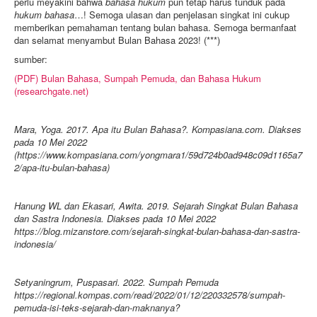
perlu meyakini bahwa
bahasa hukum
pun tetap harus tunduk pada
hukum bahasa
…! Semoga ulasan dan penjelasan singkat ini cukup
memberikan pemahaman tentang bulan bahasa. Semoga bermanfaat
dan selamat menyambut Bulan Bahasa 2023! (***)
sumber:
(PDF) Bulan Bahasa, Sumpah Pemuda, dan Bahasa Hukum
(researchgate.net)
Mara, Yoga. 2017. Apa itu Bulan Bahasa?. Kompasiana.com. Diakses
pada 10 Mei 2022
(https://www.kompasiana.com/yongmara1/59d724b0ad948c09d1165a7
2/apa-itu-bulan-bahasa)
Hanung WL dan Ekasari, Awita. 2019. Sejarah Singkat Bulan Bahasa
dan Sastra Indonesia. Diakses pada 10 Mei 2022
https://blog.mizanstore.com/sejarah-singkat-bulan-bahasa-dan-sastra-
indonesia/
Setyaningrum, Puspasari. 2022. Sumpah Pemuda
https://regional.kompas.com/read/2022/01/12/220332578/sumpah-
pemuda-isi-teks-sejarah-dan-maknanya?