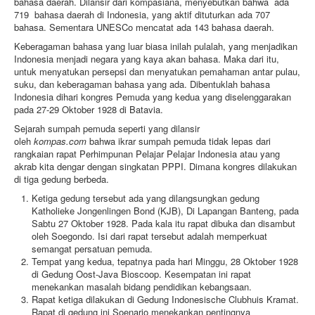
bahasa daerah. Dilansir dari kompasiana, menyebutkan bahwa ada
719 bahasa daerah di Indonesia, yang aktif dituturkan ada 707
bahasa. Sementara UNESCo mencatat ada 143 bahasa daerah.
Keberagaman bahasa yang luar biasa inilah pulalah, yang menjadikan
Indonesia menjadi negara yang kaya akan bahasa. Maka dari itu,
untuk menyatukan persepsi dan menyatukan pemahaman antar pulau,
suku, dan keberagaman bahasa yang ada. Dibentuklah bahasa
Indonesia dihari kongres Pemuda yang kedua yang diselenggarakan
pada 27-29 Oktober 1928 di Batavia.
Sejarah sumpah pemuda seperti yang dilansir
oleh
kompas.com
bahwa ikrar sumpah pemuda tidak lepas dari
rangkaian rapat Perhimpunan Pelajar Pelajar Indonesia atau yang
akrab kita dengar dengan singkatan PPPI. Dimana kongres dilakukan
di tiga gedung berbeda.
Ketiga gedung tersebut ada yang dilangsungkan gedung
Katholieke Jongenlingen Bond (KJB), Di Lapangan Banteng, pada
Sabtu 27 Oktober 1928. Pada kala itu rapat dibuka dan disambut
oleh Soegondo. Isi dari rapat tersebut adalah memperkuat
semangat persatuan pemuda.
Tempat yang kedua, tepatnya pada hari Minggu, 28 Oktober 1928
di Gedung Oost-Java Bioscoop. Kesempatan ini rapat
menekankan masalah bidang pendidikan kebangsaan.
Rapat ketiga dilakukan di Gedung Indonesische Clubhuis Kramat.
Rapat di gedung ini Soenario menekankan pentingnya