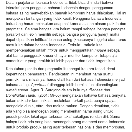
Dalam perjalanan bahasa Indonesia, tidak bisa dihindari bahwa
interaksi para pengguna bahasa Indonesia dengan penggunaan
bahasa asing menyebabkan banyak kompromi harus dilakukan. Hal ini
merupakan tantangan yang tidak kecil. Pengguna bahasa Indonesia
terkadang harus melakukan adaptasi karena alasan-alasan praktis dan
pragmatis. Selama bangsa kita belum tampil sebagai bangsa pencipta
(creator)
dan lebih memilih sebagai bangsa pengguna
(user),
maka
dapat dipastikan inﬁltrasi bahasa asing (khususnya Inggris) akan terus
masuk ke dalam bahasa Indonesia. Terbukti, tatkala kita
memperkenalkan istilah
titikus
untuk menggantikan
mouse
sebagai
alat bantu penggerak krusor di layar monitor komputer, tetap saja
nomenklatur yang terakhir ini lebih populer dan tidak tergantikan.
Kebutuhan praktis dan pragmatis itu sangat kentara terjadi demi
kepentingan pemasaran. Pendekatan ini membuat nama suatu
permukiman, misalnya, harus dialihkan dari bahasa Indonesia menjadi
bahasa asing.
Apartment
dianggap lebih bernilai jual dibandingkan
rumah
susun.
Agus R. Sardjono dalam bukunya
‘Bahasa dan
Bonaﬁditas Hantu’
(2001: 59-60) mengatakan bahawa bahasa ternyata
bukan sekadar komunikasi, melainkan terkait pada upaya-upaya
mengelola dunia, citra, dan makna-makna. Dengan demikian, tidak
ada yang bisa mencegah orang memberikan nama asing untuk
produk-produk lokal agar terkesan aksi sekaligus rendah diri. Sama
halnya tidak ada yang bisa mencegah orang memberi nama Indonesia
untuk produk- produk asing agar terkesan nasionalis dan mempribumi.