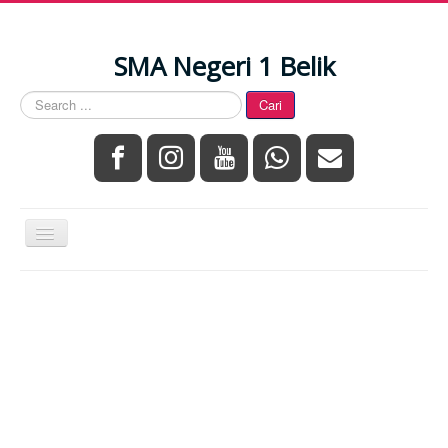
SMA Negeri 1 Belik
Search
Cari
...
Toggle
Navigation