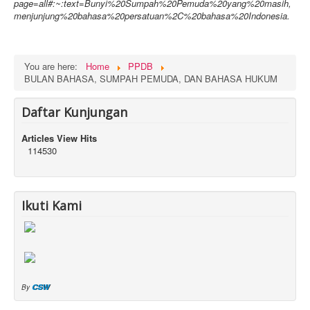
page=all#:~:text=Bunyi%20Sumpah%20Pemuda%20yang%20masih,
menjunjung%20bahasa%20persatuan%2C%20bahasa%20Indonesia.
You are here:
Home
PPDB
BULAN BAHASA, SUMPAH PEMUDA, DAN BAHASA HUKUM
Daftar Kunjungan
Articles View Hits
114530
Ikuti Kami
CSW
By