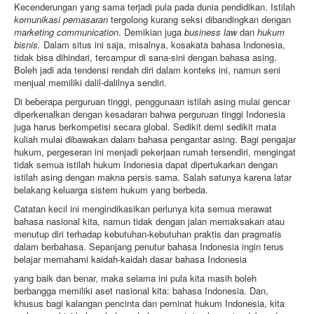
Kecenderungan yang sama terjadi pula pada dunia pendidikan. Istilah
komunikasi pemasaran
tergolong kurang seksi dibandingkan dengan
marketing communication
. Demikian juga
business law
dan
hukum
bisnis.
Dalam situs ini saja, misalnya, kosakata bahasa Indonesia,
tidak bisa dihindari, tercampur di sana-sini dengan bahasa asing.
Boleh jadi ada tendensi rendah diri dalam konteks ini, namun seni
menjual memiliki dalil-dalilnya sendiri.
Di beberapa perguruan tinggi, penggunaan istilah asing mulai gencar
diperkenalkan dengan kesadaran bahwa perguruan tinggi Indonesia
juga harus berkompetisi secara global. Sedikit demi sedikit mata
kuliah mulai dibawakan dalam bahasa pengantar asing. Bagi pengajar
hukum, pergeseran ini menjadi pekerjaan rumah tersendiri, mengingat
tidak semua istilah hukum Indonesia dapat dipertukarkan dengan
istilah asing dengan makna persis sama. Salah satunya karena latar
belakang keluarga sistem hukum yang berbeda.
Catatan kecil ini mengindikasikan perlunya kita semua merawat
bahasa nasional kita, namun tidak dengan jalan memaksakan atau
menutup diri terhadap kebutuhan-kebutuhan praktis dan pragmatis
dalam berbahasa. Sepanjang penutur bahasa Indonesia ingin terus
belajar memahami kaidah-kaidah dasar bahasa Indonesia
yang baik dan benar, maka selama ini pula kita masih boleh
berbangga memiliki aset nasional kita: bahasa Indonesia. Dan,
khusus bagi kalangan pencinta dan peminat hukum Indonesia, kita