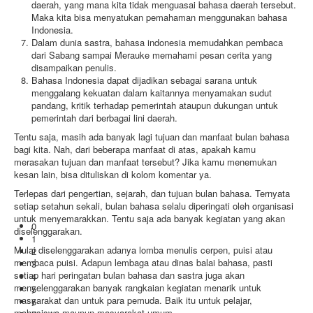
daerah, yang mana kita tidak menguasai bahasa daerah tersebut.
Maka kita bisa menyatukan pemahaman menggunakan bahasa
Indonesia.
Dalam dunia sastra, bahasa indonesia memudahkan pembaca
dari Sabang sampai Merauke memahami pesan cerita yang
disampaikan penulis.
Bahasa Indonesia dapat dijadikan sebagai sarana untuk
menggalang kekuatan dalam kaitannya menyamakan sudut
pandang, kritik terhadap pemerintah ataupun dukungan untuk
pemerintah dari berbagai lini daerah.
Tentu saja, masih ada banyak lagi tujuan dan manfaat bulan bahasa
bagi kita. Nah, dari beberapa manfaat di atas, apakah kamu
merasakan tujuan dan manfaat tersebut? Jika kamu menemukan
kesan lain, bisa dituliskan di kolom komentar ya.
Terlepas dari pengertian, sejarah, dan tujuan bulan bahasa. Ternyata
setiap setahun sekali, bulan bahasa selalu diperingati oleh organisasi
untuk menyemarakkan. Tentu saja ada banyak kegiatan yang akan
0
diselenggarakan.
1
Mulai diselenggarakan adanya lomba menulis cerpen, puisi atau
2
membaca puisi. Adapun lembaga atau dinas balai bahasa, pasti
3
setiap hari peringatan bulan bahasa dan sastra juga akan
4
menyelenggarakan banyak rangkaian kegiatan menarik untuk
5
masyarakat dan untuk para pemuda. Baik itu untuk pelajar,
6
mahasiswa maupun masyarakat umum.