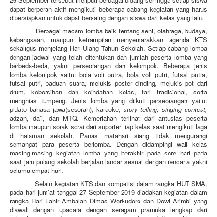
26 September tersebut meliputi berbagai bidang sehingga setiap siswa
dapat berperan aktif mengikuti beberapa cabang kegiatan yang harus
dipersiapkan untuk dapat bersaing dengan siswa dari kelas yang lain.
Berbagai macam lomba baik tentang seni, olahraga, budaya,
kebangsaan, maupun ketrampilan menyemarakkan agenda KTS
sekaligus menjelang Hari Ulang Tahun Sekolah. Setiap cabang lomba
dengan jadwal yang telah ditentukan dan jumlah peserta lomba yang
berbeda-beda, yakni perseorangan dan kelompok. Beberapa jenis
lomba kelompok yaitu: bola voli putra, bola voli putri, futsal putra,
futsal putri, paduan suara, melukis poster dinding, melukis pot dari
drum, kebersihan dan keindahan kelas, tari tradisional, serta
menghias tumpeng. Jenis lomba yang diikuti perseorangan yaitu:
pidato bahasa jawa(sesorah), karaoke,
story telling, singing contest,
adzan, da’i, dan MTQ. Kemeriahan terlihat dari antusias peserta
lomba maupun sorak sorai dari suporter tiap kelas saat mengikuti laga
di halaman sekolah. Panas matahari siang tidak mengurangi
semangat para peserta berlomba. Dengan didampingi wali kelas
masing-masing kegiatan lomba yang berakhir pada sore hari pada
saat jam pulang sekolah berjalan lancar sesuai dengan rencana yakni
selama empat hari.
Selain kegiatan KTS dan kompetisi dalam rangka HUT SMA,
pada hari jum’at tanggal 27 September 2019 diadakan kegiatan dalam
rangka Hari Lahir Ambalan Dimas Werkudoro dan Dewi Arimbi yang
diawali dengan upacara dengan seragam pramuka lengkap dari