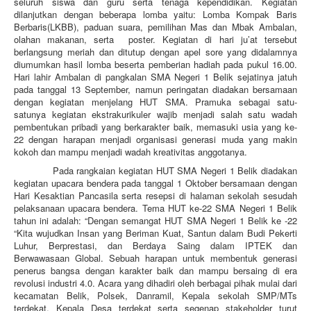
seluruh siswa dan guru serta tenaga kependidikan. Kegiatan
dilanjutkan dengan beberapa lomba yaitu: Lomba Kompak Baris
Berbaris(LKBB), paduan suara, pemilihan Mas dan Mbak Ambalan,
olahan makanan, serta poster. Kegiatan di hari ju’at tersebut
berlangsung meriah dan ditutup dengan apel sore yang didalamnya
diumumkan hasil lomba beserta pemberian hadiah pada pukul 16.00.
Hari lahir Ambalan di pangkalan SMA Negeri 1 Belik sejatinya jatuh
pada tanggal 13 September, namun peringatan diadakan bersamaan
dengan kegiatan menjelang HUT SMA. Pramuka sebagai satu-
satunya kegiatan ekstrakurikuler wajib menjadi salah satu wadah
pembentukan pribadi yang berkarakter baik, memasuki usia yang ke-
22 dengan harapan menjadi organisasi generasi muda yang makin
kokoh dan mampu menjadi wadah kreativitas anggotanya.
Pada rangkaian kegiatan HUT SMA Negeri 1 Belik diadakan
kegiatan upacara bendera pada tanggal 1 Oktober bersamaan dengan
Hari Kesaktian Pancasila serta resepsi di halaman sekolah sesudah
pelaksanaan upacara bendera. Tema HUT ke-22 SMA Negeri 1 Belik
tahun ini adalah: “Dengan semangat HUT SMA Negeri 1 Belik ke -22
“Kita wujudkan Insan yang Beriman Kuat, Santun dalam Budi Pekerti
Luhur, Berprestasi, dan Berdaya Saing dalam IPTEK dan
Berwawasaan Global. Sebuah harapan untuk membentuk generasi
penerus bangsa dengan karakter baik dan mampu bersaing di era
revolusi industri 4.0. Acara yang dihadiri oleh berbagai pihak mulai dari
kecamatan Belik, Polsek, Danramil, Kepala sekolah SMP/MTs
terdekat, Kepala Desa terdekat serta segenap stakeholder turut