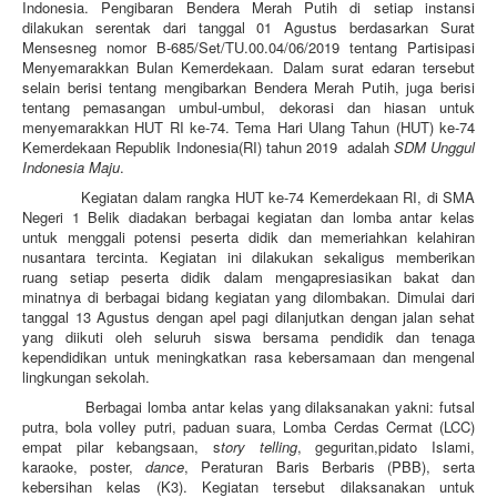
Indonesia. Pengibaran Bendera Merah Putih di setiap instansi
dilakukan serentak dari tanggal 01 Agustus berdasarkan Surat
Mensesneg nomor B-685/Set/TU.00.04/06/2019 tentang Partisipasi
Menyemarakkan Bulan Kemerdekaan. Dalam surat edaran tersebut
selain berisi tentang mengibarkan Bendera Merah Putih, juga berisi
tentang pemasangan umbul-umbul, dekorasi dan hiasan untuk
menyemarakkan HUT RI ke-74. Tema Hari Ulang Tahun (HUT) ke-74
Kemerdekaan Republik Indonesia(RI) tahun 2019 adalah
SDM Unggul
Indonesia Maju
.
Kegiatan dalam rangka HUT ke-74 Kemerdekaan RI, di SMA
Negeri 1 Belik diadakan berbagai kegiatan dan lomba antar kelas
untuk menggali potensi peserta didik dan memeriahkan kelahiran
nusantara tercinta. Kegiatan ini dilakukan sekaligus memberikan
ruang setiap peserta didik dalam mengapresiasikan bakat dan
minatnya di berbagai bidang kegiatan yang dilombakan. Dimulai dari
tanggal 13 Agustus dengan apel pagi dilanjutkan dengan jalan sehat
yang diikuti oleh seluruh siswa bersama pendidik dan tenaga
kependidikan untuk meningkatkan rasa kebersamaan dan mengenal
lingkungan sekolah.
Berbagai lomba antar kelas yang dilaksanakan yakni: futsal
putra, bola volley putri, paduan suara, Lomba Cerdas Cermat (LCC)
empat pilar kebangsaan, s
tory telling
, geguritan,pidato Islami,
karaoke, poster,
dance
, Peraturan Baris Berbaris (PBB), serta
kebersihan kelas (K3). Kegiatan tersebut dilaksanakan untuk