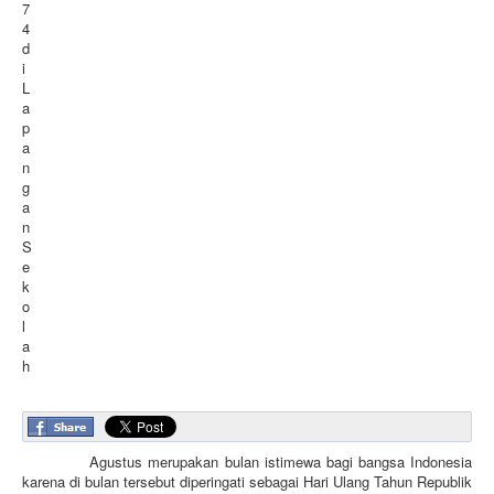
7
4
d
i
L
a
p
a
n
g
a
n
S
e
k
o
l
a
h
Agustus merupakan bulan istimewa bagi bangsa Indonesia
karena di bulan tersebut diperingati sebagai Hari Ulang Tahun Republik