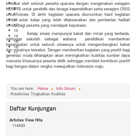
8
khikmat oleh seluruh peserta upacara dengan mengenakan seragam
9
KORPRI untuk pendidik dan tenaga kependidikan serta seragam OSIS
10
untuk siswa. Di akhir kegiatan upacara diumumkan hasil kegiatan
11
lomba antar kelas yang telah dilaksanakan dan pemberian hadiah
12
lomba bagi peserta yang mendapat kejuaraan.
13
Setaip siswa mempunyai bakat dan minat yang berbeda,
14
sehingga sekolah sebagai wahana pendidikan memberikan
15
kesempatan untuk seluruh siswanya untuk mengembangkan bakat
16
dan minatnya tersebut. Dengan memberikan kegiatan yang positif bagi
17
generasi muda diharapkan akan meningkatkan kualitas sumber daya
manusia khususnya peserta didik sehingga memberi kontribusi positif
bagi bangsa dalam rangka mewujudkan Indonesia maju.
You are here:
Home
Info Umum
Kreativitas Tingkatkan Kualitas
Daftar Kunjungan
Articles View Hits
114433