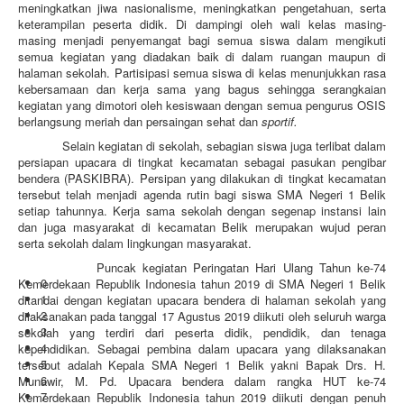
meningkatkan jiwa nasionalisme, meningkatkan pengetahuan, serta
keterampilan peserta didik. Di dampingi oleh wali kelas masing-
masing menjadi penyemangat bagi semua siswa dalam mengikuti
semua kegiatan yang diadakan baik di dalam ruangan maupun di
halaman sekolah. Partisipasi semua siswa di kelas menunjukkan rasa
kebersamaan dan kerja sama yang bagus sehingga serangkaian
kegiatan yang dimotori oleh kesiswaan dengan semua pengurus OSIS
berlangsung meriah dan persaingan sehat dan
sportif.
Selain kegiatan di sekolah, sebagian siswa juga terlibat dalam
persiapan upacara di tingkat kecamatan sebagai pasukan pengibar
bendera (PASKIBRA). Persipan yang dilakukan di tingkat kecamatan
tersebut telah menjadi agenda rutin bagi siswa SMA Negeri 1 Belik
setiap tahunnya. Kerja sama sekolah dengan segenap instansi lain
dan juga masyarakat di kecamatan Belik merupakan wujud peran
serta sekolah dalam lingkungan masyarakat.
Puncak kegiatan Peringatan Hari Ulang Tahun ke-74
0
Kemerdekaan Republik Indonesia tahun 2019 di SMA Negeri 1 Belik
1
ditandai dengan kegiatan upacara bendera di halaman sekolah yang
2
dilaksanakan pada tanggal 17 Agustus 2019 diikuti oleh seluruh warga
3
sekolah yang terdiri dari peserta didik, pendidik, dan tenaga
4
kependidikan. Sebagai pembina dalam upacara yang dilaksanakan
5
tersebut adalah Kepala SMA Negeri 1 Belik yakni Bapak Drs. H.
6
Munawir, M. Pd. Upacara bendera dalam rangka HUT ke-74
7
Kemerdekaan Republik Indonesia tahun 2019 diikuti dengan penuh