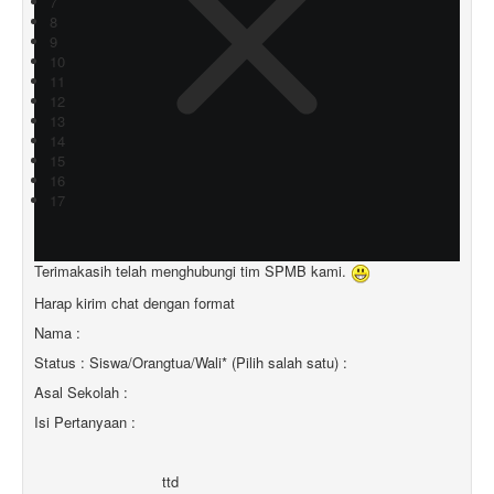
7
8
9
10
11
12
13
14
15
16
17
Terimakasih telah menghubungi tim SPMB kami.
Harap kirim chat dengan format
Nama :
Status : Siswa/Orangtua/Wali* (Pilih salah satu) :
Asal Sekolah :
Isi Pertanyaan :
ttd