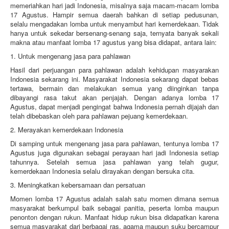
memeriahkan hari jadi Indonesia, misalnya saja macam-macam lomba
17 Agustus. Hampir semua daerah bahkan di setiap pedusunan,
selalu mengadakan lomba untuk menyambut hari kemerdekaan. Tidak
hanya untuk sekedar bersenang-senang saja, ternyata banyak sekali
makna atau manfaat lomba 17 agustus yang bisa didapat, antara lain:
1. Untuk mengenang jasa para pahlawan
Hasil dari perjuangan para pahlawan adalah kehidupan masyarakan
Indonesia sekarang ini. Masyarakat Indonesia sekarang dapat bebas
tertawa, bermain dan melakukan semua yang diinginkan tanpa
dibayangi rasa takut akan penjajah. Dengan adanya lomba 17
Agustus, dapat menjadi pengingat bahwa Indonesia pernah dijajah dan
telah dibebaskan oleh para pahlawan pejuang kemerdekaan.
2. Merayakan kemerdekaan Indonesia
Di samping untuk mengenang jasa para pahlawan, tentunya lomba 17
Agustus juga digunakan sebagai perayaan hari jadi Indonesia setiap
tahunnya. Setelah semua jasa pahlawan yang telah gugur,
kemerdekaan Indonesia selalu dirayakan dengan bersuka cita.
3. Meningkatkan kebersamaan dan persatuan
Momen lomba 17 Agustus adalah salah satu momen dimana semua
masyarakat berkumpul baik sebagai panitia, peserta lomba maupun
penonton dengan rukun. Manfaat hidup rukun bisa didapatkan karena
semua masyarakat dari berbagai ras, agama maupun suku bercampur