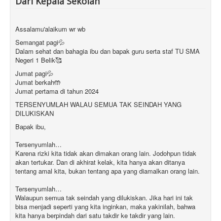
Dari Kepala Sekolah
Assalamu'alaikum wr wb
Semangat pagi💦
Dalam sehat dan bahagia ibu dan bapak guru serta staf TU SMA
Negeri 1 Belik🥰
Jumat pagi💦
Jumat berkah🤲
Jumat pertama di tahun 2024
TERSENYUMLAH WALAU SEMUA TAK SEINDAH YANG
DILUKISKAN
Bapak ibu,
Tersenyumlah…
Karena rizki kita tidak akan dimakan orang lain. Jodohpun tidak
akan tertukar. Dan di akhirat kelak, kita hanya akan ditanya
tentang amal kita, bukan tentang apa yang diamalkan orang lain.
Tersenyumlah…
Walaupun semua tak seindah yang dilukiskan. Jika hari ini tak
bisa menjadi seperti yang kita inginkan, maka yakinilah, bahwa
kita hanya berpindah dari satu takdir ke takdir yang lain.