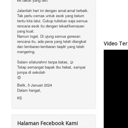
ke takdir yang lain.
Jalanilah hari ini dengan amal-amal terbaik.
Tak perlu cemas untuk esok yang belum
tentu kita lalui. Cukup tuliskan saja semua
rencana esok itu dengan tekad/kemauan
yang kuat.
Namun ingat. Di ujung semua goresan
rencana itu, ada pena yang telah diangkat
Video Te
dan lembaran-lembaran taqdir yang telah
mengering.
Salam silaturahmi tanpa batas, 🤝
Tetap semangat bapak ibu hebat, sampai
jumpa di sekolah
😍
Belik, 5 Januari 2024
Dalam hangat,
KS
Halaman Fecebook Kami