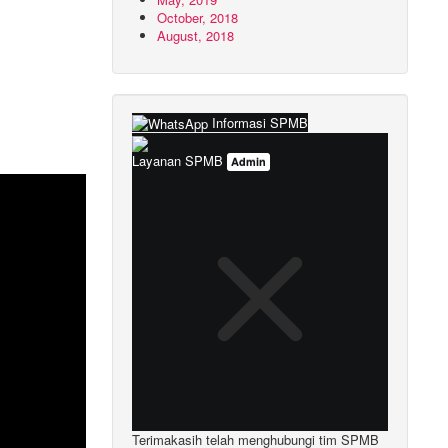
October, 2018
August, 2018
Informasi SPMB
Layanan SPMB
Admin
Terimakasih telah menghubungi tim SPMB