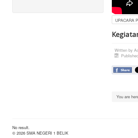
Kegiatan
Written by
A
Publishe
You are he
No result.
© 2026 SMA NEGERI 1 BELIK