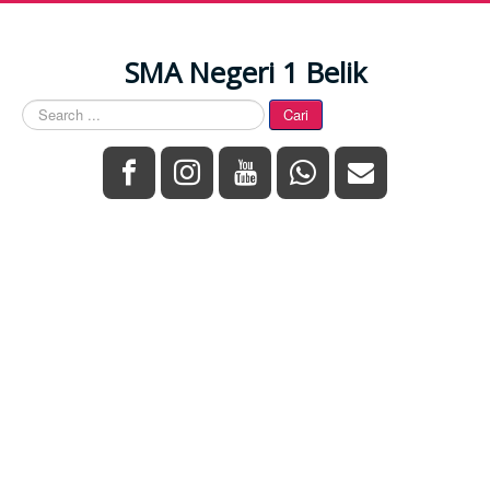
Year
Month
Year
Month
SMA Negeri 1 Belik
Search
Cari
...