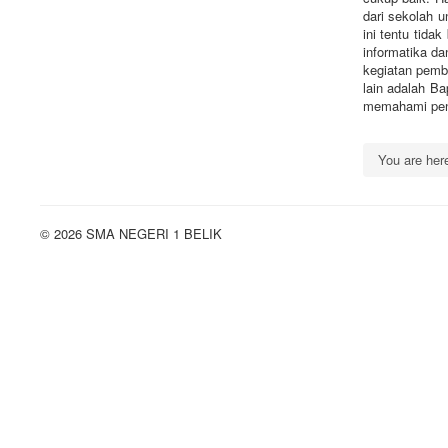
dari sekolah 
ini tentu tida
informatika d
kegiatan pembe
lain adalah B
memahami pe
You are he
© 2026 SMA NEGERI 1 BELIK