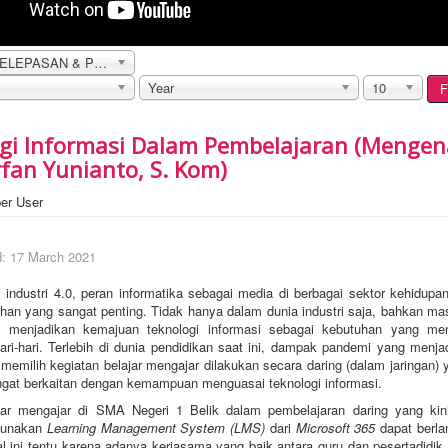
UPACARA PELEPASAN & PENYERAHAN DOKUMEN KELULUSAN SISWA KELAS XII
Year
10
F
gi Informasi Dalam Pembelajaran (Menge
rfan Yunianto, S. Kom)
er User
d: 17 March 2021
i industri 4.0, peran informatika sebagai media di berbagai sektor kehidupa
han yang sangat penting. Tidak hanya dalam dunia industri saja, bahkan m
ah menjadikan kemajuan teknologi informasi sebagai kebutuhan yang me
ari-hari. Terlebih di dunia pendidikan saat ini, dampak pandemi yang menja
memilih kegiatan belajar mengajar dilakukan secara daring (dalam jaringan) 
angat berkaitan dengan kemampuan menguasai teknologi informasi.
jar mengajar di SMA Negeri 1 Belik dalam pembelajaran daring yang kin
gunakan
Learning Management System (LMS)
dari
Microsoft 365
dapat berl
l ini tentu karena adanya kerjasama yang baik antara guru dan pesertadidik