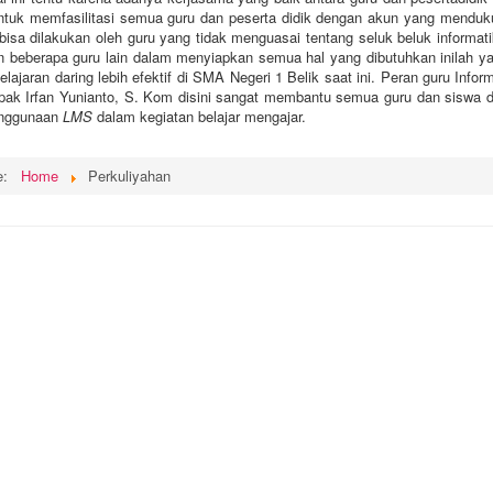
untuk memfasilitasi semua guru dan peserta didik dengan akun yang menduk
k bisa dilakukan oleh guru yang tidak menguasai tentang seluk beluk informat
an beberapa guru lain dalam menyiapkan semua hal yang dibutuhkan inilah y
lajaran daring lebih efektif di SMA Negeri 1 Belik saat ini. Peran guru Infor
apak Irfan Yunianto, S. Kom disini sangat membantu semua guru dan siswa 
nggunaan
LMS
dalam kegiatan belajar mengajar.
re:
Home
Perkuliyahan