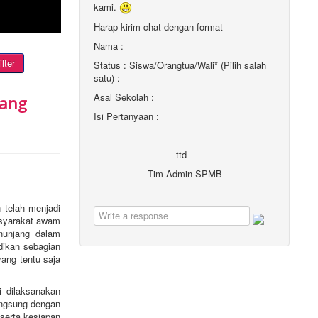
kami.
Harap kirim chat dengan format
Nama :
ilter
Status : Siswa/Orangtua/Wali* (Pilih salah
satu) :
Asal Sekolah :
nang
Isi Pertanyaan :
ttd
Tim Admin SPMB
n telah menjadi
asyarakat awam
nunjang dalam
dikan sebagian
yang tentu saja
i dilaksanakan
angsung dengan
 serta kesiapan