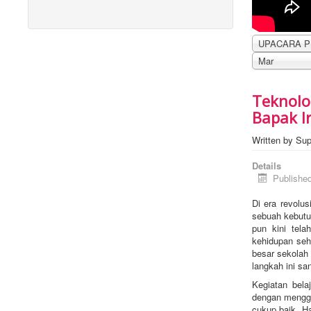
Mar
Teknolo
Bapak I
Written by
Sup
Details
Publishe
Di era revolus
sebuah kebutu
pun kini tel
kehidupan seh
besar sekolah 
langkah ini s
Kegiatan bela
dengan meng
cukup baik. Ha