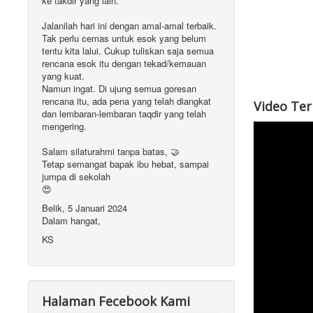
ke takdir yang lain.
Jalanilah hari ini dengan amal-amal terbaik.
Tak perlu cemas untuk esok yang belum
tentu kita lalui. Cukup tuliskan saja semua
rencana esok itu dengan tekad/kemauan
yang kuat.
Namun ingat. Di ujung semua goresan
rencana itu, ada pena yang telah diangkat
Video Te
dan lembaran-lembaran taqdir yang telah
mengering.
Salam silaturahmi tanpa batas, 🤝
Tetap semangat bapak ibu hebat, sampai
jumpa di sekolah
😍
Belik, 5 Januari 2024
Dalam hangat,
KS
Halaman Fecebook Kami