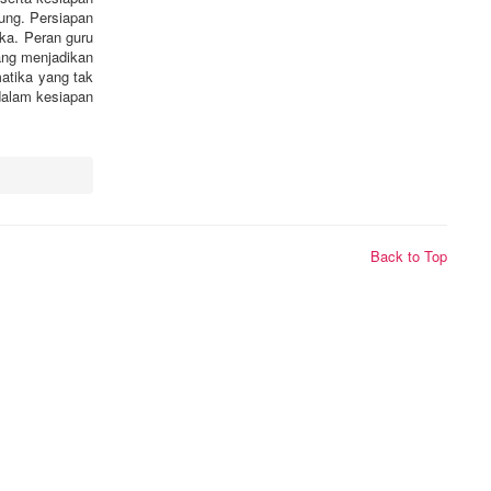
ung. Persiapan
ika. Peran guru
ang menjadikan
matika yang tak
dalam kesiapan
Back to Top