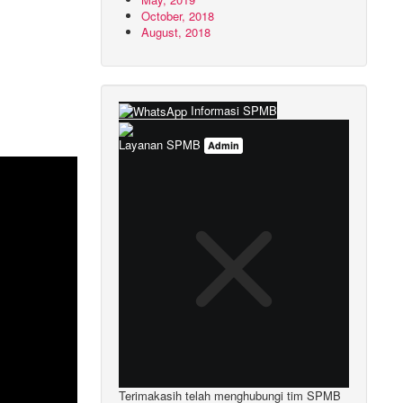
October, 2018
August, 2018
Informasi SPMB
Layanan SPMB
Admin
Terimakasih telah menghubungi tim SPMB