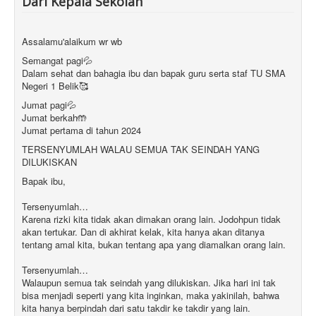
Dari Kepala Sekolah
Assalamu'alaikum wr wb
Semangat pagi💦
Dalam sehat dan bahagia ibu dan bapak guru serta staf TU SMA
Negeri 1 Belik🥰
Jumat pagi💦
Jumat berkah🤲
Jumat pertama di tahun 2024
TERSENYUMLAH WALAU SEMUA TAK SEINDAH YANG
DILUKISKAN
Bapak ibu,
Tersenyumlah…
Karena rizki kita tidak akan dimakan orang lain. Jodohpun tidak
akan tertukar. Dan di akhirat kelak, kita hanya akan ditanya
tentang amal kita, bukan tentang apa yang diamalkan orang lain.
Tersenyumlah…
Walaupun semua tak seindah yang dilukiskan. Jika hari ini tak
bisa menjadi seperti yang kita inginkan, maka yakinilah, bahwa
kita hanya berpindah dari satu takdir ke takdir yang lain.