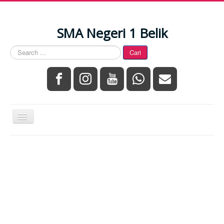
SMA Negeri 1 Belik
Search
Cari
...
Toggle
Navigation