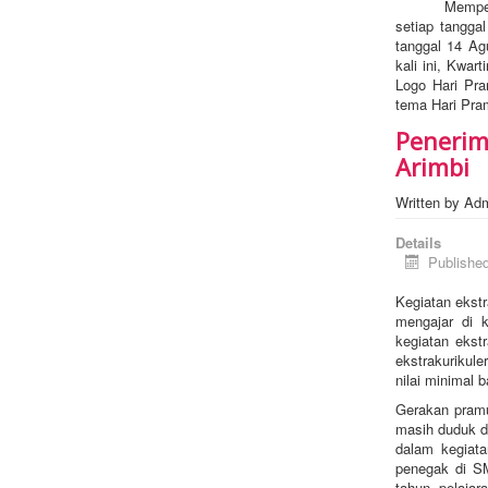
Memperingati
setiap tangga
tanggal 14 Ag
kali ini, Kwa
Logo Hari Pra
tema Hari Pra
Peneri
Arimbi
Written by
Ad
Details
Publishe
Kegiatan ekstr
mengajar di k
kegiatan ekstr
ekstrakurikul
nilai minimal 
Gerakan pramu
masih duduk d
dalam kegiata
penegak di S
tahun pelaja