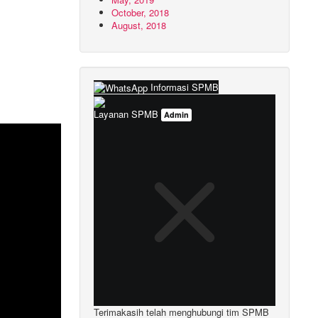
October, 2018
August, 2018
Informasi SPMB
Layanan SPMB
Admin
Terimakasih telah menghubungi tim SPMB