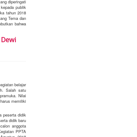
g diperingati
 kepada publik
uka tahun 2018
ntang Tema dan
sebutkan bahwa
 Dewi
egiatan belajar
ah. Salah satu
 pramuka. Nilai
harus memiliki
 peserta didik
rta didik baru
 calon anggota
Kegiatan PPTA
 Agustus 2018