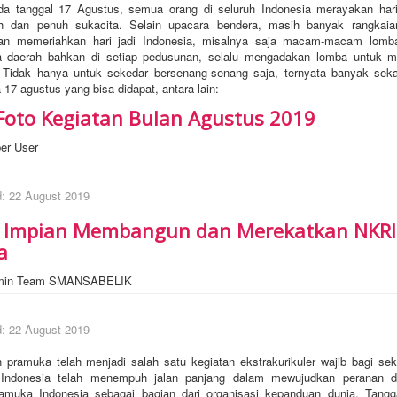
da tanggal 17 Agustus, semua orang di seluruh Indonesia merayakan ha
h dan penuh sukacita. Selain upacara bendera, masih banyak rangkaia
n memeriahkan hari jadi Indonesia, misalnya saja macam-macam lomb
 daerah bahkan di setiap pedusunan, selalu mengadakan lomba untuk m
Tidak hanya untuk sekedar bersenang-senang saja, ternyata banyak sek
17 agustus yang bisa didapat, antara lain:
 Foto Kegiatan Bulan Agustus 2019
er User
d: 22 August 2019
 Impian Membangun dan Merekatkan NKRI
a
min Team SMANSABELIK
d: 22 August 2019
uka telah menjadi salah satu kegiatan ekstrakurikuler wajib bagi sek
Indonesia telah menempuh jalan panjang dalam mewujudkan peranan 
ramuka Indonesia sebagai bagian dari organisasi kepanduan dunia. Tang