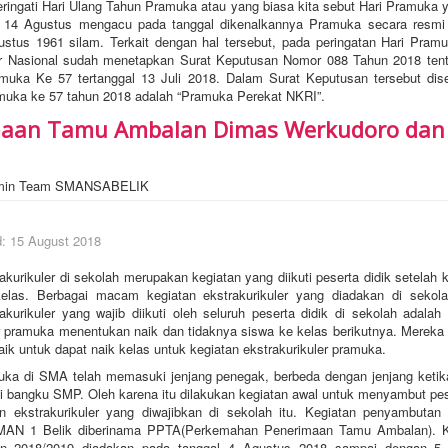
 Hari Ulang Tahun Pramuka atau yang biasa kita sebut Hari Pramuka yan
l 14 Agustus mengacu pada tanggal dikenalkannya Pramuka secara resmi
ustus 1961 silam. Terkait dengan hal tersebut, pada peringatan Hari Pram
rtir Nasional sudah menetapkan Surat Keputusan Nomor 088 Tahun 2018 te
muka Ke 57 tertanggal 13 Juli 2018. Dalam Surat Keputusan tersebut di
muka ke 57 tahun 2018 adalah “Pramuka Perekat NKRI”.
maan Tamu Ambalan Dimas Werkudoro dan
min Team SMANSABELIK
d: 15 August 2018
akurikuler di sekolah merupakan kegiatan yang diikuti peserta didik setelah k
elas. Berbagai macam kegiatan ekstrakurikuler yang diadakan di sekol
akurikuler yang wajib diikuti oleh seluruh peserta didik di sekolah adalah
er pramuka menentukan naik dan tidaknya siswa ke kelas berikutnya. Mereka 
baik untuk dapat naik kelas untuk kegiatan ekstrakurikuler pramuka.
ka di SMA telah memasuki jenjang penegak, berbeda dengan jenjang ketika
i bangku SMP. Oleh karena itu dilakukan kegiatan awal untuk menyambut pese
n ekstrakurikuler yang diwajibkan di sekolah itu. Kegiatan penyambutan
MAN 1 Belik diberinama PPTA(Perkemahan Penerimaan Tamu Ambalan). 
ran 2018/2019 diadakan pada tanggal 4 Agustus 2018 sampai dengan 5