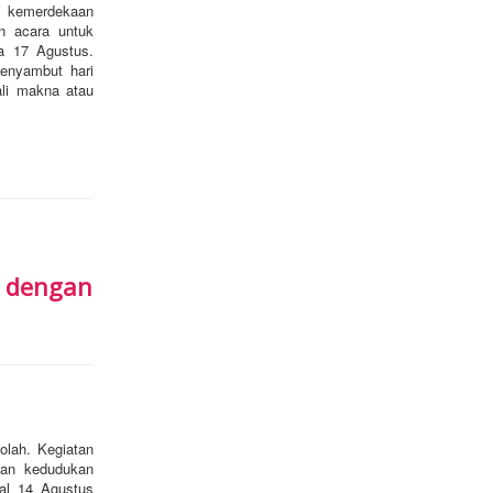
ri kemerdekaan
n acara untuk
a 17 Agustus.
enyambut hari
ali makna atau
 dengan
olah. Kegiatan
dan kedudukan
gal 14 Agustus