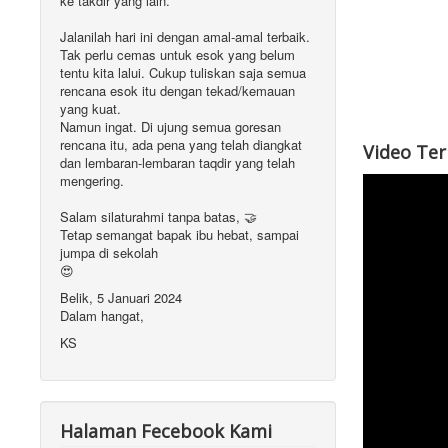
ke takdir yang lain.
Jalanilah hari ini dengan amal-amal terbaik.
Tak perlu cemas untuk esok yang belum
tentu kita lalui. Cukup tuliskan saja semua
rencana esok itu dengan tekad/kemauan
yang kuat.
Namun ingat. Di ujung semua goresan
rencana itu, ada pena yang telah diangkat
Video Te
dan lembaran-lembaran taqdir yang telah
mengering.
Salam silaturahmi tanpa batas, 🤝
Tetap semangat bapak ibu hebat, sampai
jumpa di sekolah
😍
Belik, 5 Januari 2024
Dalam hangat,
KS
Halaman Fecebook Kami