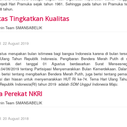
njadi Hari Pramuka sejak tahun 1961. Sehingga pada tahun ini Pramuka 
8 tahun.
tas Tingkatkan Kualitas
min Team SMANSABELIK
d: 22 August 2019
pakan bulan istimewa bagi bangsa Indonesia karena di bulan tersebu
 Ulang Tahun Republik Indonesia. Pengibaran Bendera Merah Putih di se
serentak dari tanggal 01 Agustus berdasarkan Surat Mensesn
.04/06/2019 tentang Partisipasi Menyemarakkan Bulan Kemerdekaan. Dala
in berisi tentang mengibarkan Bendera Merah Putih, juga berisi tentang pem
asi dan hiasan untuk menyemarakkan HUT RI ke-74. Tema Hari Ulang Tahu
epublik Indonesia(RI) tahun 2019 adalah
SDM Unggul Indonesia Maju
.
 Perekat NKRI
min Team SMANSABELIK
d: 20 August 2018