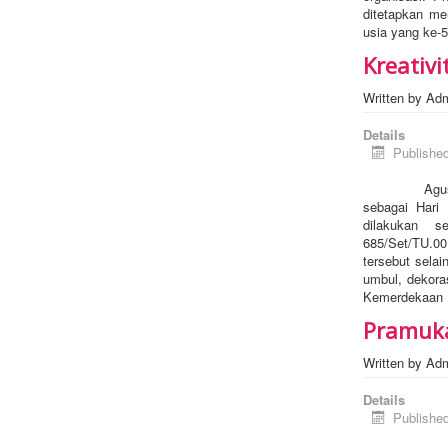
ditetapkan me
usia yang ke-5
Kreativi
Written by
Ad
Details
Publishe
Agustus meru
sebagai Hari
dilakukan 
685/Set/TU.00
tersebut sela
umbul, dekor
Kemerdekaan R
Pramuka
Written by
Ad
Details
Publishe