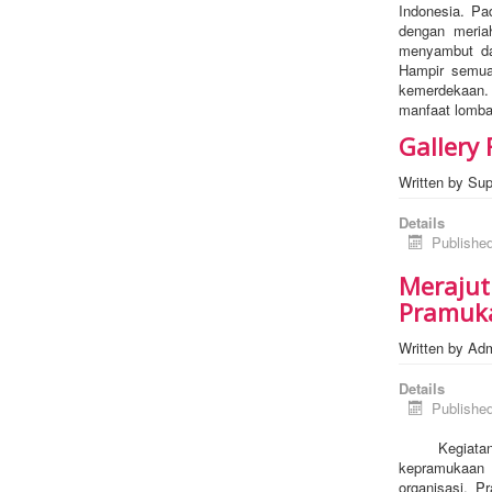
Indonesia. Pa
dengan meria
menyambut da
Hampir semua
kemerdekaan. 
manfaat lomba 
Gallery
Written by
Sup
Details
Publishe
Merajut
Pramuk
Written by
Ad
Details
Publishe
Kegiatan pram
kepramukaan 
organisasi. P