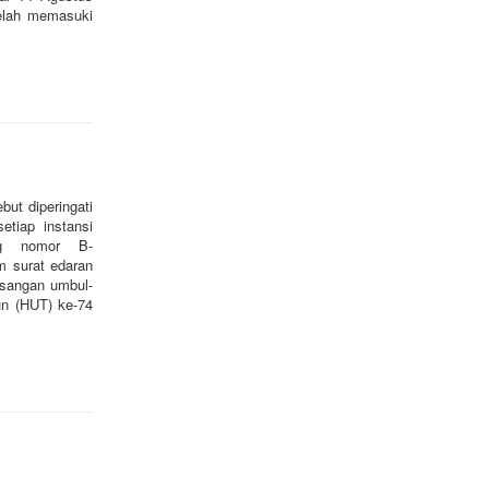
telah memasuki
t diperingati
tiap instansi
eg nomor B-
m surat edaran
asangan umbul-
n (HUT) ke-74