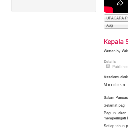
Aug
Kepala S
Written by
Wik
Details
Publishe
Assalamualai
M e r d e k a
Salam Pancasi
Selamat pagi, 
Pagi ini akan
memperingati 
Setiap tahun 