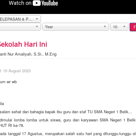
UPACARA PELEPASAN & PENYERAHAN DOKUMEN KELULUSAN SISWA KELAS XII
Year
10
F
ekolah Hari Ini
anti Nur Amaliyah, S.Si., M.Eng
d: 15 August 2023
kum wr wb
la
salam sehat dan bahagia bapak ibu guru dan staf TU SMA Negeri 1 Belik...
 dimulai lomba lomba untuk siswa, guru dan karyawan SMA Negeri 1 Beli
HUT RI ke-78.
pada tanggal 17 Agustus, merupakan salah satu hari yang ditunggu-tunggu o