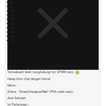
8
9
10
11
12
13
14
15
16
17
Terimakasih telah menghubungi tim SPMB kami.
Harap kirim chat dengan format
Nama :
Status : Siswa/Orangtua/Wali* (Pilih salah satu) :
Asal Sekolah :
Isi Pertanyaan :