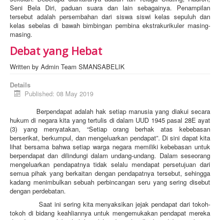
Seni Bela Diri, paduan suara dan lain sebagainya. Penampilan
tersebut adalah persembahan dari siswa siswi kelas sepuluh dan
kelas sebelas di bawah bimbingan pembina ekstrakurikuler masing-
masing.
Debat yang Hebat
Written by
Admin Team SMANSABELIK
Details
Published: 08 May 2019
Berpendapat adalah hak setiap manusia yang diakui secara
hukum di negara kita yang tertulis di dalam UUD 1945 pasal 28E ayat
(3) yang menyatakan, “Setiap orang berhak atas kebebasan
berserikat, berkumpul, dan mengeluarkan pendapat”. Di sini dapat kita
lihat bersama bahwa setiap warga negara memiliki kebebasan untuk
berpendapat dan dilindungi dalam undang-undang. Dalam seseorang
mengeluarkan pendapatnya tidak selalu mendapat persetujuan dari
semua pihak yang berkaitan dengan pendapatnya tersebut, sehingga
kadang menimbulkan sebuah perbincangan seru yang sering disebut
dengan perdebatan.
Saat ini sering kita menyaksikan jejak pendapat dari tokoh-
tokoh di bidang keahliannya untuk mengemukakan pendapat mereka