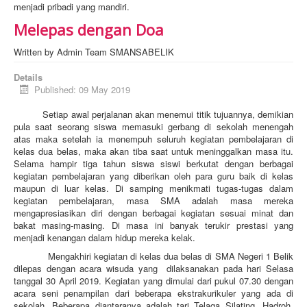
menjadi pribadi yang mandiri.
Melepas dengan Doa
Written by
Admin Team SMANSABELIK
Details
Published: 09 May 2019
Setiap awal perjalanan akan menemui titik tujuannya, demikian
pula saat seorang siswa memasuki gerbang di sekolah menengah
atas maka setelah ia menempuh seluruh kegiatan pembelajaran di
kelas dua belas, maka akan tiba saat untuk meninggalkan masa itu.
Selama hampir tiga tahun siswa siswi berkutat dengan berbagai
kegiatan pembelajaran yang diberikan oleh para guru baik di kelas
maupun di luar kelas. Di samping menikmati tugas-tugas dalam
kegiatan pembelajaran, masa SMA adalah masa mereka
mengapresiasikan diri dengan berbagai kegiatan sesuai minat dan
bakat masing-masing. Di masa ini banyak terukir prestasi yang
menjadi kenangan dalam hidup mereka kelak.
Mengakhiri kegiatan di kelas dua belas di SMA Negeri 1 Belik
dilepas dengan acara wisuda yang dilaksanakan pada hari Selasa
tanggal 30 April 2019. Kegiatan yang dimulai dari pukul 07.30 dengan
acara seni penampilan dari beberapa ekstrakurikuler yang ada di
sekolah. Beberapa diantaranya adalah tari Telaga Silating, Hadroh,