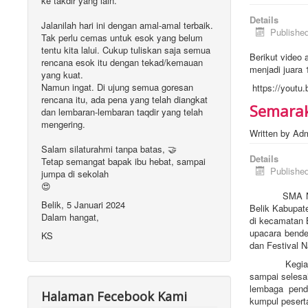
ke takdir yang lain.
Details
Jalanilah hari ini dengan amal-amal terbaik.
Publishe
Tak perlu cemas untuk esok yang belum
tentu kita lalui. Cukup tuliskan saja semua
Berikut video 
rencana esok itu dengan tekad/kemauan
menjadi juara 
yang kuat.
Namun ingat. Di ujung semua goresan
https://youtu
rencana itu, ada pena yang telah diangkat
Semarak
dan lembaran-lembaran taqdir yang telah
mengering.
Written by
Ad
Salam silaturahmi tanpa batas, 🤝
Details
Tetap semangat bapak ibu hebat, sampai
Publishe
jumpa di sekolah
😍
SMA Negeri 1
Belik, 5 Januari 2024
Belik Kabupat
Dalam hangat,
di kecamatan B
upacara bend
KS
dan Festival N
Kegiatan kar
sampai selesai
lembaga pendi
Halaman Fecebook Kami
kumpul peserta