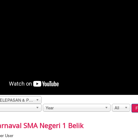
UPACARA PELEPASAN & PENYERAHAN DOKUMEN KELULUSAN SISWA KELAS XII
Year
All
F
arnaval SMA Negeri 1 Belik
er User