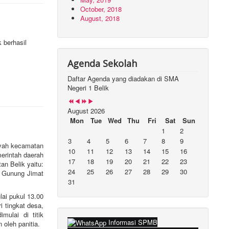
October, 2018
August, 2018
 berhasil
Agenda Sekolah
Daftar Agenda yang diadakan di SMA
Negeri 1 Belik
August 2026
Mon
Tue
Wed
Thu
Fri
Sat
Sun
1
2
3
4
5
6
7
8
9
yah kecamatan
10
11
12
13
14
15
16
erintah daerah
17
18
19
20
21
22
23
an Belik yaitu:
24
25
26
27
28
29
30
 Gunung Jimat
31
i pukul 13.00
i tingkat desa,
mulai di titik
Informasi SPMB
 oleh panitia.