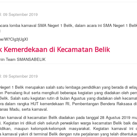
d: 09 September 2019
acara lomba karnaval SMA Negeri 1 Belik, dalam acara ini SMA Negeri 1 Belik
1
.be/W7CIg3jUgXI
 Kemerdekaan di Kecamatan Belik
min Team SMANSABELIK
d: 09 September 2019
 Belik merupakan salah satu lembaga pendidikan yang berada di wila
en Pemalang ikut serta mengikuti beberapa kegiatan yang diadakan oleh pem
elik. Salah satu kegiatan rutin di bulan Agustus yang diadakan oleh kecamat
era dalam rangka HUT kemerdekaan RI, Pembentangan Bendera Raksasa di
anas Madu, serta karnaval.
naval di kecamatan Belik diadakan pada tanggal 28 Agustus 2019 mula
. Kegiatan ini diikuti oleh seluruh perwakilan warga kecamatan Belik baik dar
dikan, maupun kelompok-kelompok masyarakat. Kegiatan karnaval ini di
 karnaval yakni di terminal Belik dengan rute perjalanan yang telah ditentukan