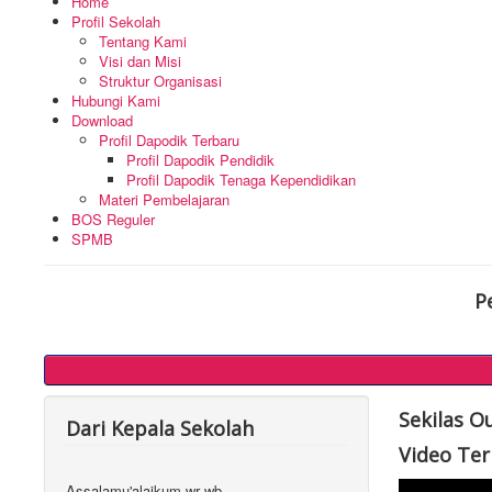
Home
Profil Sekolah
Tentang Kami
Visi dan Misi
Struktur Organisasi
Hubungi Kami
Download
Profil Dapodik Terbaru
Profil Dapodik Pendidik
Profil Dapodik Tenaga Kependidikan
Materi Pembelajaran
BOS Reguler
SPMB
P
Sekilas O
Dari Kepala Sekolah
Video Te
Assalamu'alaikum wr wb