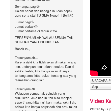
Semangat pagi💦
Dalam sehat dan bahagia ibu dan bapak
guru serta staf TU SMA Negeri 1 Belik🥰
Jumat pagi💦
Jumat berkah🤲
Jumat pertama di tahun 2024
TERSENYUMLAH WALAU SEMUA TAK
SEINDAH YANG DILUKISKAN
Bapak ibu,
Tersenyumlah…
Karena rizki kita tidak akan dimakan orang
lain. Jodohpun tidak akan tertukar. Dan di
akhirat kelak, kita hanya akan ditanya
tentang amal kita, bukan tentang apa yang
diamalkan orang lain.
Sep
Tersenyumlah…
Walaupun semua tak seindah yang
dilukiskan. Jika hari ini tak bisa menjadi
Video K
seperti yang kita inginkan, maka yakinilah,
bahwa kita hanya berpindah dari satu takdir
Written by
Sup