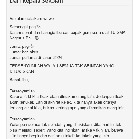
Dari Kepala Sekolah
Assalamu'alaikum wr wb
Semangat pagi💦
Dalam sehat dan bahagia ibu dan bapak guru serta staf TU SMA
Negeri 1 Belik🥰
Jumat pagi💦
Jumat berkah🤲
Jumat pertama di tahun 2024
TERSENYUMLAH WALAU SEMUA TAK SEINDAH YANG
DILUKISKAN
Bapak ibu,
Tersenyumlah…
Karena rizki kita tidak akan dimakan orang lain. Jodohpun tidak
akan tertukar. Dan di akhirat kelak, kita hanya akan ditanya
tentang amal kita, bukan tentang apa yang diamalkan orang lain.
Tersenyumlah…
Walaupun semua tak seindah yang dilukiskan. Jika hari ini tak
bisa menjadi seperti yang kita inginkan, maka yakinilah, bahwa
kita hanya berpindah dari satu takdir ke takdir yang lain.