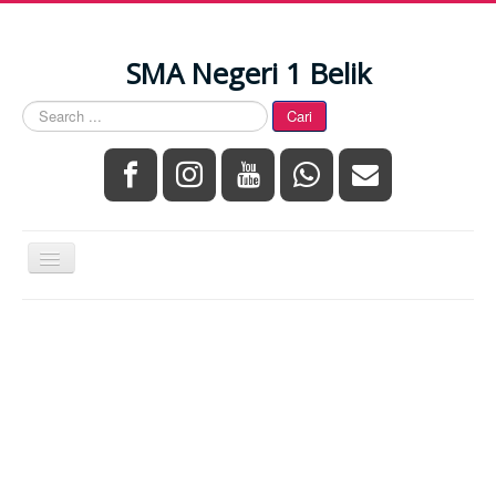
Year
Month
Year
Month
SMA Negeri 1 Belik
Search
Cari
...
Toggle
Navigation