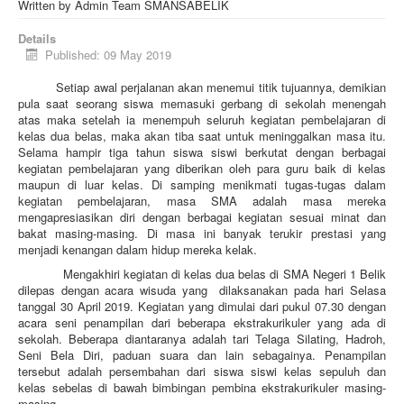
Written by
Admin Team SMANSABELIK
Details
Published: 09 May 2019
Setiap awal perjalanan akan menemui titik tujuannya, demikian
pula saat seorang siswa memasuki gerbang di sekolah menengah
atas maka setelah ia menempuh seluruh kegiatan pembelajaran di
kelas dua belas, maka akan tiba saat untuk meninggalkan masa itu.
Selama hampir tiga tahun siswa siswi berkutat dengan berbagai
kegiatan pembelajaran yang diberikan oleh para guru baik di kelas
maupun di luar kelas. Di samping menikmati tugas-tugas dalam
kegiatan pembelajaran, masa SMA adalah masa mereka
mengapresiasikan diri dengan berbagai kegiatan sesuai minat dan
bakat masing-masing. Di masa ini banyak terukir prestasi yang
menjadi kenangan dalam hidup mereka kelak.
Mengakhiri kegiatan di kelas dua belas di SMA Negeri 1 Belik
dilepas dengan acara wisuda yang dilaksanakan pada hari Selasa
tanggal 30 April 2019. Kegiatan yang dimulai dari pukul 07.30 dengan
acara seni penampilan dari beberapa ekstrakurikuler yang ada di
sekolah. Beberapa diantaranya adalah tari Telaga Silating, Hadroh,
Seni Bela Diri, paduan suara dan lain sebagainya. Penampilan
tersebut adalah persembahan dari siswa siswi kelas sepuluh dan
kelas sebelas di bawah bimbingan pembina ekstrakurikuler masing-
masing.